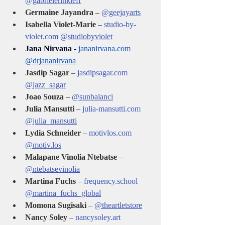
@gabrielerinkleff
Germaine Jayandra
 – 
@geejayarts
Isabella Violet-Marie
 – 
studio-by-
violet.com
@studiobyviolet
Jana Nirvana 
- 
jananirvana.com
@drjananirvana
Jasdip Sagar
 – 
jasdipsagar.com
@jazz_sagar
Joao Souza
 – 
@sunbalanci
Julia Mansutti
 – 
julia-mansutti.com
@julia_mansutti
Lydia Schneider
 – 
motivlos.com
@motiv.los
Malapane Vinolia Ntebatse
 – 
@ntebatsevinolia
Martina Fuchs
 – 
frequency.school
@martina_fuchs_global
Momona Sugisaki
 – 
@theartletstore
Nancy Soley
 – 
nancysoley.art