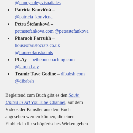
@nancysoley.visualtales
Patrícia Konvičná
 – 
@patricia_konvicna
Petra Štefanková
 – 
petrastefankova.com
@petrastefankova
Pharaoh Farrukh
 – 
houseofaristocrats.co.uk
@houseofaristocrats
PLAy
 – 
betheonecoaching.com
@iam.p.l.a.y
Teamir Taye Godine
 – 
dibabsh.com
@dibabsh
Begleitend zum Buch gibt es den 
Souls 
United in Art
 YouTube-Channel
, auf dem 
Videos der Künstler aus dem Buch 
angesehen werden können, die einen 
Einblick in ihr schöpferisches Wirken geben.