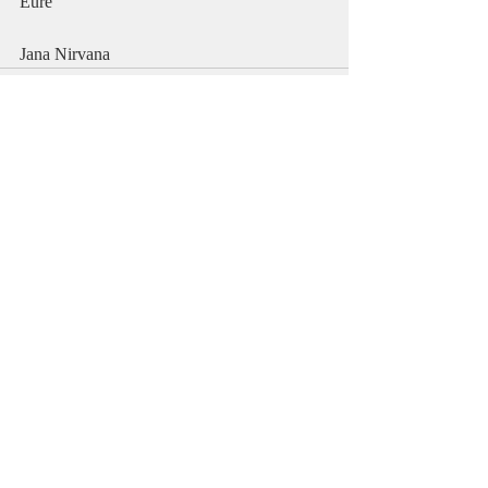
Eure 
Jana Nirvana
Aktuelle Beiträge
Alle ansehen