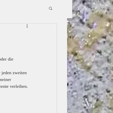
der die 
r jeden zweiten 
meiner 
ente verleihen.